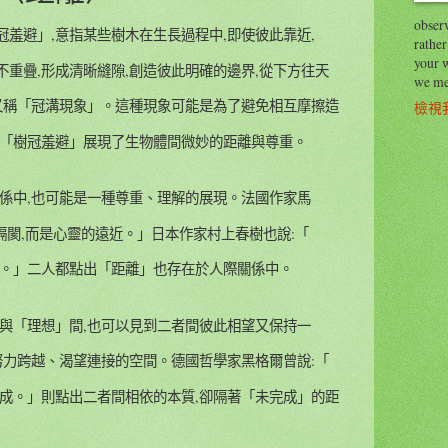
observ
羞避」,意指某些樹木在生長過程中,即使彼此靠近,
rather
your 
重疊,形成清晰縫隙,創造彼此明確的邊界,從下方往天
we me
,又稱「冠溝現象」。這種現象可能是為了避免相互摩擦造
檢視
。「樹冠羞避」展現了生物體間微妙的距離與尊重。
關係中,也可能是一種尊重、理解的展現。法國作家馬
的隔閡,而是心靈的遠近。」日本作家村上春樹也說:「
慧。」二人都點出「距離」也存在於人際關係中。
」與「理想」間,也可以見到二者間彼此相望又保持一
努力跨越、渴望連接的空間。德國哲學家黑格爾曾說:「
完成。」則點出二者間相依的本質,卻隔著「未完成」的距