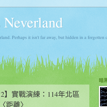
s Neverland
rland. Perhaps it isn't far away, but hidden in a forgot
暗
2】實戰演練：114年北區
〈距離〉