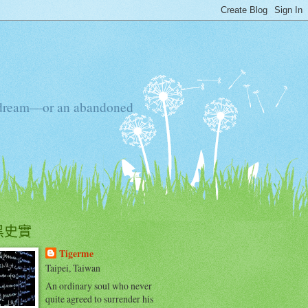
ten dream—or an abandoned
黑史實
Tigerme
Taipei, Taiwan
An ordinary soul who never
quite agreed to surrender his