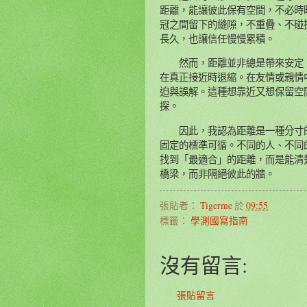
距離，能讓彼此保有空間，不必時
冠之間留下的縫隙，不重疊、不碰
長久，也讓信任慢慢累積。
然而，距離並非總是帶來安定。
在真正接近時退縮。在友情或親情
迫與誤解。這種想靠近又想保留空
探。
因此，我認為距離是一種分寸的
固定的標準可循。不同的人、不同
找到「最適合」的距離，而是能清
橋梁，而非隔絕彼此的牆。
張貼者：
Tigerme
於
09:55
標籤：
學測國寫指南
沒有留言:
張貼留言