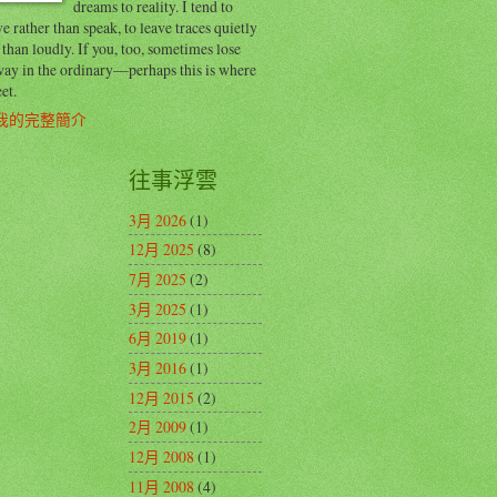
dreams to reality. I tend to
e rather than speak, to leave traces quietly
 than loudly. If you, too, sometimes lose
way in the ordinary—perhaps this is where
et.
我的完整簡介
往事浮雲
3月 2026
(1)
12月 2025
(8)
7月 2025
(2)
3月 2025
(1)
6月 2019
(1)
3月 2016
(1)
12月 2015
(2)
2月 2009
(1)
12月 2008
(1)
11月 2008
(4)