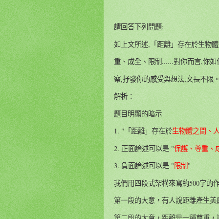
請回答下列問題:
如上文所述,「距離」存在於生物
重、成全、限制......對你而言
察,抒發你的感受與想法,文長不限
解析：
題目明顯的暗示
1. "「距離」存在於
生物體之間、
2. 正面論述可以是 "
保護、尊重、
3. 負面論述可以是 "
限制
"
我們用四段式架構來寫約500字的
第一段的大意，有人說距離產生美感，
第二段的大意，距離是一種尊重，讓