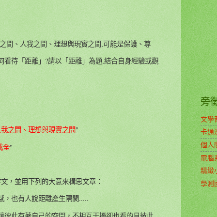
體之間、人我之間、理想與現實之間,可能是保護、尊
,你如何看待「距離」?請以「距離」為題,結合自身經驗或觀
。
旁
文學
人我之間、理想與現實之間
"
卡通
個人
成全
"
電腦
精緻
作文，並用下列的大意來構思文章：
學測
也有人說距離產生隔閡.....
彼此有著自己的空間，不相互干擾卻也看的見彼此....