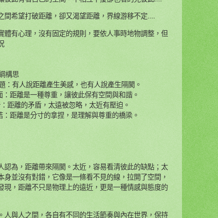
間希望打破距離，卻又渴望距離，界線游移不定....
實體有心理，沒有固定的規則，要依人事時地物調整，但
況
綱構思
題：有人說距離產生美感，也有人說產生隔閡。
面：距離是一種尊重，讓彼此保有空間與和諧。
折：距離的矛盾，太遠被忽略，太近有壓迫。
結：距離是分寸的拿捏，是理解與尊重的橋梁。
認為，距離帶來隔閡。太近，容易看清彼此的缺點；太
本身並沒有對錯，它像是一條看不見的線，拉開了空間，
發現，距離不只是物理上的遠近，更是一種情感與態度的
人與人之間，各自有不同的生活節奏與內在世界，保持