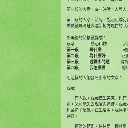
第三段的大意，有些時候，人與人之
第四段的大意，結尾，說明距離有
重點就是清楚表達給對方現在的狀
整理後的結構就變成：
段落
核心口訣
大
第一段
是什麼
破
第二段
為什麼好
正
第三段
哪裡出問題
轉
第四段
我怎麼看
總
用這樣的大綱發展出來的文章：
距離
有人說，距離產生美感；也有人
遠，又可能失去理解與連結。距離
也製造了想像。在生活中，我逐漸
選擇。
適當的距離，往往是一種尊重。