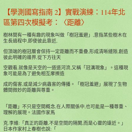
【學測國寫指南 2】實戰演練：114年北
區第四次模擬考：〈距離〉
樹林間有一種有趣的現象叫做「樹冠羞避」,意指某些樹木在
生長過程中,即使彼此靠近,
但頂端的樹冠層會保持一定距離而不重疊,形成清晰縫隙,創造
彼此明確的邊界,從下方往天
空觀看,就像是天空的一道道河流,又稱「冠溝現象」。這種現
象可能是為了避免相互摩擦造
成的傷害,或是減少病蟲害的傳播。「樹冠羞避」展現了生物
體間微妙的距離與尊重。
「距離」不只是空間概念,在人際關係中,也可能是一種尊重、
理解的展現。法國作家馬
克.李維:「真正的距離,不是空間的隔閡,而是心靈的遠近。」
日本作家村上春樹也說:「