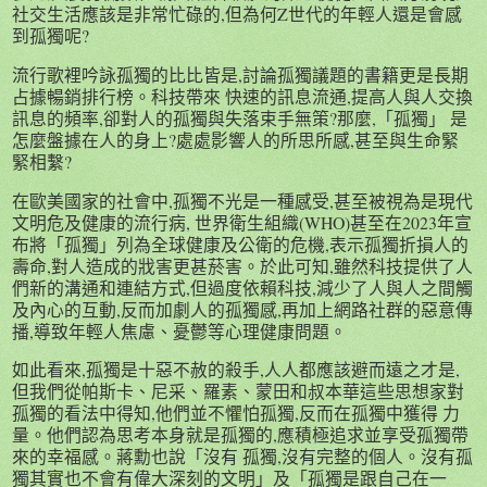
社交生活應該是非常忙碌的,但為何Z世代的年輕人還是會感
到孤獨呢?
流行歌裡吟詠孤獨的比比皆是,討論孤獨議題的書籍更是長期
占據暢銷排行榜。科技帶來 快速的訊息流通,提高人與人交換
訊息的頻率,卻對人的孤獨與失落束手無策?那麼,「孤獨」 是
怎麼盤據在人的身上?處處影響人的所思所感,甚至與生命緊
緊相繫?
在歐美國家的社會中,孤獨不光是一種感受,甚至被視為是現代
文明危及健康的流行病, 世界衛生組織(WHO)甚至在2023年宣
布將「孤獨」列為全球健康及公衛的危機,表示孤獨折損人的
壽命,對人造成的戕害更甚菸害。於此可知,雖然科技提供了人
們新的溝通和連結方式,但過度依賴科技,減少了人與人之間觸
及內心的互動,反而加劇人的孤獨感,再加上網路社群的惡意傳
播,導致年輕人焦慮、憂鬱等心理健康問題。
如此看來,孤獨是十惡不赦的殺手,人人都應該避而遠之才是,
但我們從帕斯卡、尼采、羅素、蒙田和叔本華這些思想家對
孤獨的看法中得知,他們並不懼怕孤獨,反而在孤獨中獲得 力
量。他們認為思考本身就是孤獨的,應積極追求並享受孤獨帶
來的幸福感。蔣勳也說「沒有 孤獨,沒有完整的個人。沒有孤
獨其實也不會有偉大深刻的文明」及「孤獨是跟自己在一