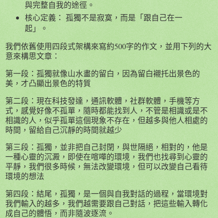
與完整自我的途徑。
核心定義： 孤獨不是寂寞，而是「跟自己在一
起」。
我們依舊使用四段式架構來寫約500字的作文，並用下列的大
意來構思文章：
第一段：孤獨就像山水畫的留白，因為留白襯托出景色的
美，才凸顯出景色的特質
第二段：現在科技發達，通訊軟體，社群軟體，手機等方
式，感覺好像不孤單，隨時都能找到人，不管是相識或是不
相識的人，似乎孤單這個現象不存在，但越多與他人相處的
時間，留給自己沉靜的時間就越少
第三段：孤獨，並非把自己封閉，與世隔絕，相對的，他是
一種心靈的沉澱，即使在喧嘩的環境，我們也找尋到心靈的
平靜，我們很多時候，無法改變環境，但可以改變自己看待
環境的想法
第四段：結尾，孤獨，是一個與自我對話的過程，當環境對
我們輸入的越多，我們越需要跟自己對話，把這些輸入轉化
成自己的體悟，而非隨波逐流。