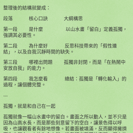
整理後的結構就變成：
段落 核心口訣 大綱構思
第一段
是什麼
以山水畫「留白」定義孤獨，
強調其必要性。
第二段
為什麼好
反思科技帶來的「假性連
結」，以及自我沉靜時間的缺失。
第三段
哪裡出問題
孤獨非封閉，而是「在熱鬧中
安放自我」的能力。
第四段
我怎麼看
總結：孤獨是「轉化輸入」的
過程，讓個體完整。
---
孤獨，就是和自己在一起
孤獨就像一幅山水畫中的留白。畫面之所以動人，並不只是
因為山高水長，而是那些刻意留下的空白，讓景色得以呼
吸，也讓觀看者有餘地想像。若畫面被填滿，反而顯得擁擠