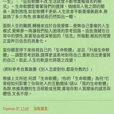
一生」、「這些軟體不改,生活就會不斷地重複過去的模
式」。生命軟體影響著我們的選擇、情緒與人我之間的關
係。面對困境,如若軟體不更新,人生就會不斷重播舊劇本,無
論換了多少角色,故事結局仍然如出一轍。
面對人生的難題,轉機來自於自我覺察—覺察自己重複的人生
模式,覺察那一再讓我們陷入困境的思考迴路。這些潛藏在日
常中的慣性,其實是由根深蒂固的「信念」所驅動,眼前的現實
正是昨日信念的具象化。
當你願意停下來檢視自己的「生命軟體」,並且「升級生命軟
體」—調整思考迴路,選擇更溫柔地對待自己,重新活出更優質
的自己。如此,人生的軌道也將隨之改變。
(資料參考自黃啟團《別人怎麼對你,都是你教的》)
根據上文所述,何謂「生命軟體」?你的「生命軟體」為何?它
曾經如何影響了你與他人的互動關係?請以「我的生命軟體」
為題,依據具體的生活經驗或見聞,書寫你對人我關係的感思與
體悟,文長不限。
Tigerme
於
17:05
沒有留言: