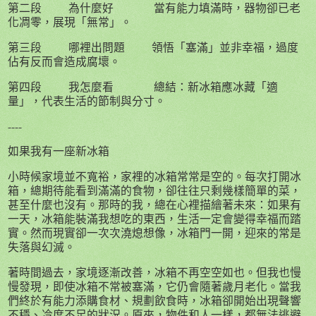
第二段
為什麼好
當有能力填滿時，器物卻已老
化凋零，展現「無常」。
第三段
哪裡出問題
領悟「塞滿」並非幸福，過度
佔有反而會造成腐壞。
第四段
我怎麼看
總結：新冰箱應冰藏「適
量」，代表生活的節制與分寸。
----
如果我有一座新冰箱
小時候家境並不寬裕，家裡的冰箱常常是空的。每次打開冰
箱，總期待能看到滿滿的食物，卻往往只剩幾樣簡單的菜，
甚至什麼也沒有。那時的我，總在心裡描繪著未來：如果有
一天，冰箱能裝滿我想吃的東西，生活一定會變得幸福而踏
實。然而現實卻一次次澆熄想像，冰箱門一開，迎來的常是
失落與幻滅。
著時間過去，家境逐漸改善，冰箱不再空空如也。但我也慢
慢發現，即使冰箱不常被塞滿，它仍會隨著歲月老化。當我
們終於有能力添購食材、規劃飲食時，冰箱卻開始出現聲響
不穩、冷度不足的狀況。原來，物件和人一樣，都無法逃避