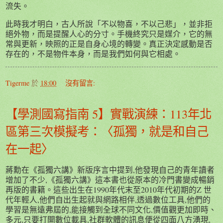
流失。
此時我才明白，古人所說「不以物喜，不以己悲」，並非拒
絕外物，而是提醒人心的分寸。手機終究只是媒介，它的無
常與更新，映照的正是自身心境的轉變。真正決定感動是否
存在的，不是物件本身，而是我們如何與它相處。
Tigerme
於
18:00
沒有留言:
【學測國寫指南 5】實戰演練：113年北
區第三次模擬考：〈孤獨，就是和自己
在一起〉
蔣勳在《孤獨六講》新版序言中提到,他發現自己的青年讀者
增加了不少,《孤獨六講》這本書也從原本的冷門書變成暢銷
再版的書籍。這些出生在1990年代末至2010年代初期的Z 世
代年輕人,他們自出生起就與網路相伴,透過數位工具,他們的
學習是無遠弗屆的,能接觸到全球不同文化,價值觀更加即時、
多元,只要打開數位載具,社群軟體的訊息便從四面八方湧現,