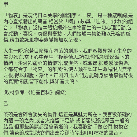
甲
「物哀」是現代日本美學的關鍵字。「哀」,是一種感嘆詞,是
內心直接發出的聲音,相當於「啊」(あ)與「哇唻」(はれ)的組
合。「物哀」泛指本體接觸外在事物而生的一切心理活動,包
含感動、喜悅、哀傷與憂愁。人們接觸事物後難以形容的感
悟,藉由歌詠風物姿態變換加以呈現。
人生一瞬,宛若目睹櫻花凋落的剎那。我們客觀見證了生命的
美與死亡,當下心中產生了複雜情思,諸如:愉悅卻潸然淚下的
情緒、澎湃卻痛心的情懷等,或漠然、或激昂,抑或感嘆傷逝,
全都符合了「物哀」的唯美性,使人類在認知生命局限與無常
之後,得以超脫、淨化。正因如此,人們方能轉身談論事物背後
的真實情感,留下創作,與知音共鳴。
(取材參考:《維基百科》詞條)
乙
茶碗是會碎會消失的物件,這正是其魅力所在。我喜歡茶碗的
內蘊,一碗之內,或者火焰留下足跡,或者落灰凝成翠玉一般的
結晶,但那些美麗都是會消逝的。我喜歡動手做它們,摸摸它
們,讓茶碗成型,聽它們出窯冷卻時發出叮叮噹噹的聲音。