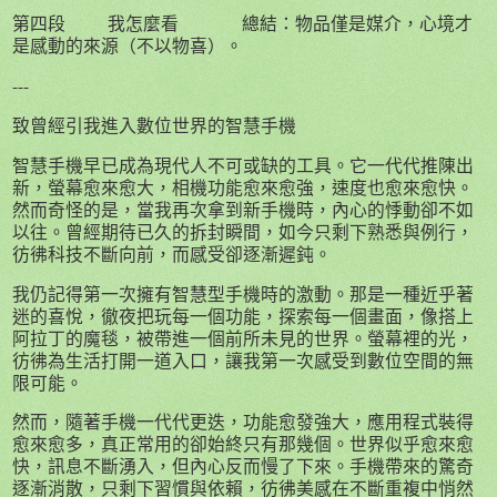
第四段
我怎麼看
總結：物品僅是媒介，心境才
是感動的來源（不以物喜）。
---
致曾經引我進入數位世界的智慧手機
智慧手機早已成為現代人不可或缺的工具。它一代代推陳出
新，螢幕愈來愈大，相機功能愈來愈強，速度也愈來愈快。
然而奇怪的是，當我再次拿到新手機時，內心的悸動卻不如
以往。曾經期待已久的拆封瞬間，如今只剩下熟悉與例行，
彷彿科技不斷向前，而感受卻逐漸遲鈍。
我仍記得第一次擁有智慧型手機時的激動。那是一種近乎著
迷的喜悅，徹夜把玩每一個功能，探索每一個畫面，像搭上
阿拉丁的魔毯，被帶進一個前所未見的世界。螢幕裡的光，
彷彿為生活打開一道入口，讓我第一次感受到數位空間的無
限可能。
然而，隨著手機一代代更迭，功能愈發強大，應用程式裝得
愈來愈多，真正常用的卻始終只有那幾個。世界似乎愈來愈
快，訊息不斷湧入，但內心反而慢了下來。手機帶來的驚奇
逐漸消散，只剩下習慣與依賴，彷彿美感在不斷重複中悄然