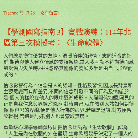
Tigerme
於
17:26
沒有留言:
【學測國寫指南 3】實戰演練：114年北
區第三次模擬考：〈生命軟體〉
人們總是嚮往優質的友情、溫暖陪伴的親情、志同道合的社
群,期待與他人建立情感的支持系統;當人我互動不符期待而感
到受傷與失落時,往往忽略其關係的發展多半是由自己形塑而
成的。
信念影響行為。信念是人的認知、性格及習慣,因成長背景和
主觀意識而有所差異,不同的信念引發不同的行為及情緒,於
是,個人的樣貌在他人的眼中逐漸成形。人際關係如鏡,照見的
正是自我信念與界線,你如何對待自己,就在教別人該如何對待
你;你容忍的界線,便是他人行為的邊界;若總是退讓,對方便習
於輕視;若總是討好,別人也會索取無度。
重量級心理學導師黃啟團把信念比喻為「生命軟體」,認為
「人生是內在軟體的外在呈現,生命軟體幾乎決定了一個人的