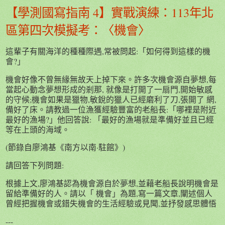
【學測國寫指南 4】實戰演練：113年北
區第四次模擬考：〈機會〉
這輩子有關海洋的種種際遇,常被問起:「如何得到這樣的機
會?」
機會好像不曾無緣無故天上掉下來。許多次機會源自夢想,每
當起心動念夢想形成的剎那, 就像是打開了一扇門,開始敏感
的守候;機會如果是獵物,敏銳的獵人已經磨利了刀,張開了 網,
備好了床。請教過一位漁獲經驗豐富的老船長:「哪裡是附近
最好的漁場?」他回答說: 「最好的漁場就是準備好並且已經
等在上頭的海域。
(節錄自廖鴻基《南方以南·駐館》)
請回答下列問題:
根據上文,廖鴻基認為機會源自於夢想,並藉老船長說明機會是
留給準備好的人。請以「 機會」為題,寫一篇文章,闡述個人
曾經把握機會或錯失機會的生活經驗或見聞,並抒發感思體悟
---