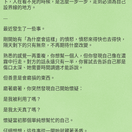
下，人在看不見的時候，是怎麼一步一步，走到必須為自己
設界線的地方。
---
最近發生了一些事。
剛開始有「為什麼會這樣」的憤怒，憤怒來得快也去得快，
隔天剩下的只有無奈，不再期待什麼改變。
熟悉的感覺一再重複，你想幫一個人，但你發現自己像在濃
霧中行走。對方的話永遠只有一半，你嘗試去告訴自己那是
傷口太深、她需要時間調適才能訴說。
但善意是會磨損的東西。
磨著磨著，你突然發現自己開始懷疑：
是我被利用了嗎？
是我太天真了嗎？
懷疑當初那個單純想幫忙的自己。
仔細想想，這件事從一開始就藏著矛盾。