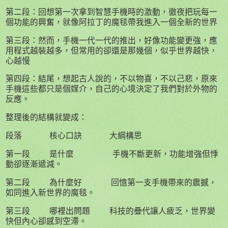
第二段：回想第一次拿到智慧手機時的激動，徹夜把玩每一
個功能的興奮，就像阿拉丁的魔毯帶我進入一個全新的世界
第三段：然而，手機一代一代的推出，好像功能變更強，應
用程式越裝越多，但常用的卻還是那幾個，似乎世界越快，
心越慢
第四段：結尾，想起古人說的，不以物喜，不以己悲，原來
手機這些都只是個媒介，自己的心境決定了我們對於外物的
反應。
整理後的結構就變成：
段落 核心口訣 大綱構思
第一段
是什麼
手機不斷更新，功能增強但悸
動卻逐漸遞減。
第二段
為什麼好
回憶第一支手機帶來的震撼，
如同進入新世界的魔毯。
第三段
哪裡出問題
科技的疊代讓人疲乏，世界變
快但內心卻感到空滯。