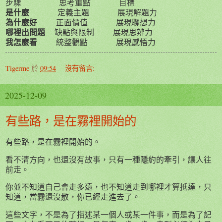
步驟
思考重點
目標
是什麼
定義主題
展現解題力
為什麼好
正面價值
展現聯想力
哪裡出問題
缺點與限制
展現思辨力
我怎麼看
統整觀點
展現感悟力
Tigerme
於
09:54
沒有留言:
2025-12-09
有些路，是在霧裡開始的
有些路，是在霧裡開始的。
看不清方向，也還沒有故事，只有一種隱約的牽引，讓人往
前走。
你並不知道自己會走多遠，也不知道走到哪裡才算抵達，只
知道，當霧還沒散，你已經走進去了。
這些文字，不是為了描述某一個人或某一件事，而是為了記