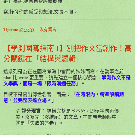
離」為題,結合自身經驗或觀
察,抒發你的感受與想法,文長不限。
Tigerme
於
09:55
沒有留言:
【學測國寫指南 1】別把作文當創作！高
分關鍵在「結構與邏輯」
這系列是為正在國寫考海中奮鬥的妹妹而寫。在動筆之前
學測作文不是
plan 比 write 更重要，請先建立一個核心觀念：
文學獎，而是一場「限時溝通任務」
。
「
在時限內，精準解讀題
目標不是寫出傳世名著，而是：
意，並完整表達立場。
」
評分現實：
💡
結構完整是基本分。即便字句再優
美，沒寫完（沒結尾）的文章，在閱卷老師眼中
就是「失敗的答卷」。