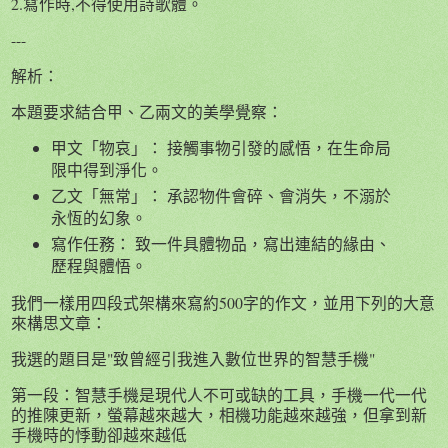
2.寫作時,不得使用詩歌體。
---
解析：
本題要求結合甲、乙兩文的美學覺察：
甲文「物哀」： 接觸事物引發的感悟，在生命局
限中得到淨化。
乙文「無常」： 承認物件會碎、會消失，不溺於
永恆的幻象。
寫作任務： 致一件具體物品，寫出連結的緣由、
歷程與體悟。
我們一樣用四段式架構來寫約500字的作文，並用下列的大意
來構思文章：
我選的題目是"致曾經引我進入數位世界的智慧手機"
第一段：智慧手機是現代人不可或缺的工具，手機一代一代
的推陳更新，螢幕越來越大，相機功能越來越強，但拿到新
手機時的悸動卻越來越低