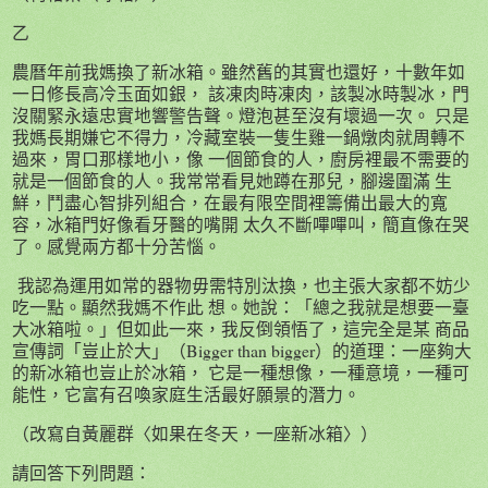
乙
農曆年前我媽換了新冰箱。雖然舊的其實也還好，十數年如
一日修長高冷玉面如銀， 該凍肉時凍肉，該製冰時製冰，門
沒關緊永遠忠實地響警告聲。燈泡甚至沒有壞過一次。 只是
我媽長期嫌它不得力，冷藏室裝一隻生雞一鍋燉肉就周轉不
過來，胃口那樣地小，像 一個節食的人，廚房裡最不需要的
就是一個節食的人。我常常看見她蹲在那兒，腳邊圍滿 生
鮮，鬥盡心智排列組合，在最有限空間裡籌備出最大的寬
容，冰箱門好像看牙醫的嘴開 太久不斷嗶嗶叫，簡直像在哭
了。感覺兩方都十分苦惱。
我認為運用如常的器物毋需特別汰換，也主張大家都不妨少
吃一點。顯然我媽不作此 想。她說：「總之我就是想要一臺
大冰箱啦。」但如此一來，我反倒領悟了，這完全是某 商品
宣傳詞「豈止於大」（Bigger than bigger）的道理：一座夠大
的新冰箱也豈止於冰箱， 它是一種想像，一種意境，一種可
能性，它富有召喚家庭生活最好願景的潛力。
（改寫自黃麗群〈如果在冬天，一座新冰箱〉）
請回答下列問題：