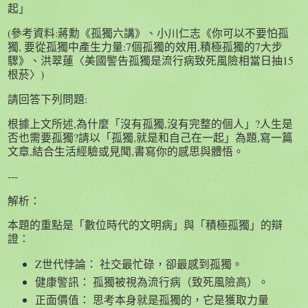
起」
(參考資料:蔣勳《孤獨六講》、小川仁志《你可以不要怕孤
獨, 要從孤獨中產生力量:7個孤獨的效用,積極孤獨的7大步
驟》、洪翠蓮〈美國警告孤獨是流行病致死風險相當日抽15
根菸〉)
請回答下列問題:
根據上文所述,為什麼「沒有孤獨,沒有完整的個人」?人生是
否也需要孤獨?請以「孤獨,就是和自己在一起」為題,寫一篇
文章,結合生活經驗或見聞,書寫你的感思與體悟。
---
解析：
本題的重點是「數位時代的文明病」與「積極孤獨」的辯
證：
Z世代悖論： 社交最忙碌，卻最感到孤獨。
健康警訊： 孤獨被視為流行病（致死風險高）。
正面價值： 思考本身就是孤獨的，它是獲取力量