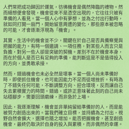
人們常把成功歸因於運氣，彷彿機會是偶然降臨的禮物。然
而細想便會發現，機會從來不是憑空出現的，它往往只被有
準備的人看見。當一個人心中有夢想，並為之付出行動時，
就如同打開一扇門，開始留意周遭的變化，那些原本被忽略
的可能，才會逐漸浮現為「機會」。
其實，生活中的機會並不少，關鍵在於自己是否具備察覺與
把握的能力。有時一個邀請、一項任務，對某些人而言只是
負擔，對另一些人卻是突破的契機。差別不在於機會本身，
而在於個人是否已有足夠的準備，能判斷這是不是值得投入
的方向，並勇敢承接。
然而，錯過機會也未必全然是壞事。當一個人尚未準備好
時，即使抓住機會，也可能因能力不足而徒增挫折。有時為
了不錯失任何可能，不斷調整方向、迎合環境，反而讓自己
失去累積實力的時間。錯過，或許正意味著此刻的自己尚未
站穩腳步，需要回頭磨練，而非急於上場。
因此，我逐漸理解，機會並非單純留給準備好的人，而是能
被努力創造出來的。當我們確立目標，並持續為之付出，視
野自然會擴大，選擇也隨之增加。能否把握機會，甚至創造
機會，最終仍取決於自身的投入與累積，而非偶然的幸運。