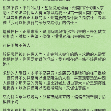
相識不長，不到2個月，甚至沒見過面，她開口跟代理人求
助，希望透過代理人轉達訊息給我。但當一個人開口求助，
尤其是那種真正困難的事，她需要的是什麼？是信任，是那
種「我可以把脆弱的部分交給你」的信任。
這種信任，正常來說，是用時間與情份堆出來的。是無數次
的相處、試探、失望、修復，慢慢累積出來的默契。
可是困境不等人。
於是我們被迫在幾天內，走完別人幾年的路。求助的人需要
你相信她，你需要她對你坦誠，雙方都在趕一條不該用趕的
路。
求助的人隱藏，多半不是惡意。誰願意把最狼狽的樣子攤給
一個認識不久甚至可以說是陌生的人看，甚至還要透過中間
人傳話？那需要的勇氣，遠比對老友坦白更大。於是選擇性
地揭露，以為這樣可以既獲得幫助，又保住尊嚴。
然而拼圖永遠缺幾塊，那些被藏起來的，偏偏會讓整個事情
模糊不清。
雙方都在耗損。你耗損的是信任，她耗損的是被真正理解的