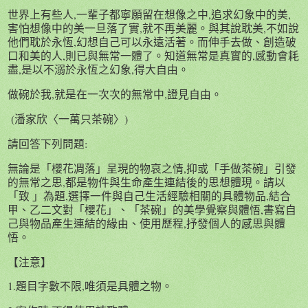
世界上有些人,一輩子都寧願留在想像之中,追求幻象中的美,
害怕想像中的美一旦落了實,就不再美麗。與其說耽美,不如說
他們耽於永恆,幻想自己可以永遠活著。而伸手去做、創造破
口和美的人,則已與無常一體了。知道無常是真實的,感動會耗
盡,是以不溺於永恆之幻象,得大自由。
做碗於我,就是在一次次的無常中,證見自由。
(潘家欣〈一萬只茶碗〉)
請回答下列問題:
無論是「櫻花凋落」呈現的物哀之情,抑或「手做茶碗」引發
的無常之思,都是物件與生命產生連結後的思想體現。請以
「致 」為題,選擇一件與自己生活經驗相關的具體物品,結合
甲、乙二文對「櫻花」、「茶碗」的美學覺察與體悟,書寫自
己與物品產生連結的緣由、使用歷程,抒發個人的感思與體
悟。
【注意】
1.題目字數不限,唯須是具體之物。