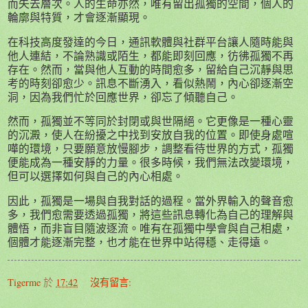
而失去層次。人的生命亦然，唯有留出孤獨的空間，個人的
輪廓與特質，才會逐漸顯現。
在科技高度發達的今日，通訊軟體與社群平台讓人隨時能與
他人連結，不論熟識或陌生，都能即刻回應，彷彿孤獨不再
存在。然而，當與他人互動的時間愈多，留給自己沉靜與思
考的時刻卻愈少。訊息不斷湧入，看似熱鬧，內心卻逐漸空
洞，因為我們忙於回應世界，卻忘了傾聽自己。
然而，孤獨並不等同於封閉或與世隔絕。它更像是一種心靈
的沉澱，使人在紛擾之中找到安放自我的位置。即使身處喧
嘩的環境，只要願意放慢腳步，調整看待世界的方式，孤獨
便能成為一種安靜的力量。很多時候，我們無法改變環境，
但可以選擇如何與自己的內心相處。
因此，孤獨是一場與自我對話的過程。當外界輸入的聲音愈
多，我們愈需要透過孤獨，將這些訊息轉化為自己的理解與
體悟，而非盲目隨波逐流。唯有在孤獨中學會與自己相處，
個體才能逐漸完整，也才能在世界中站得穩、走得遠。
Tigerme
於
17:42
沒有留言: