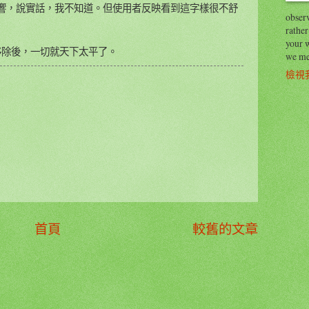
響，說實話，我不知道。但使用者反映看到這字樣很不舒
observ
rather
your 
除，移除後，一切就天下太平了。
we me
檢視
首頁
較舊的文章