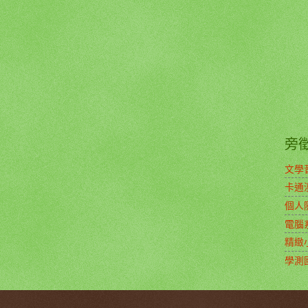
旁
文學
卡通
個人
電腦
精緻
學測