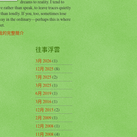
dreams to reality. I tend to
e rather than speak, to leave traces quietly
 than loudly. If you, too, sometimes lose
way in the ordinary—perhaps this is where
et.
我的完整簡介
往事浮雲
3月 2026
(1)
12月 2025
(8)
7月 2025
(2)
3月 2025
(1)
6月 2019
(1)
3月 2016
(1)
12月 2015
(2)
2月 2009
(1)
12月 2008
(1)
11月 2008
(4)