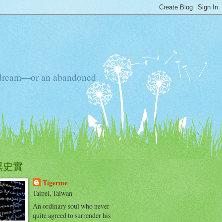
ten dream—or an abandoned
黑史實
Tigerme
Taipei, Taiwan
An ordinary soul who never
quite agreed to surrender his