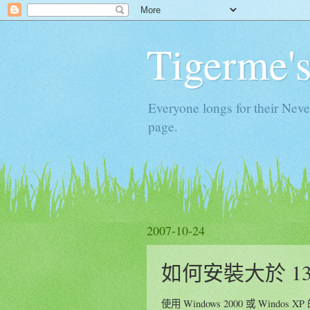
Tigerme'
Everyone longs for their Neve
page.
2007-10-24
如何安裝大於 13
使用 Windows 2000 或 Windo