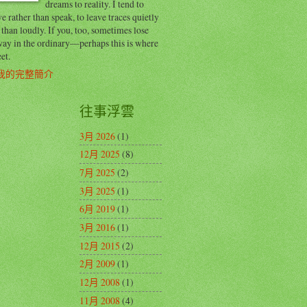
dreams to reality. I tend to
e rather than speak, to leave traces quietly
 than loudly. If you, too, sometimes lose
way in the ordinary—perhaps this is where
et.
我的完整簡介
往事浮雲
3月 2026
(1)
12月 2025
(8)
7月 2025
(2)
3月 2025
(1)
6月 2019
(1)
3月 2016
(1)
12月 2015
(2)
2月 2009
(1)
12月 2008
(1)
11月 2008
(4)