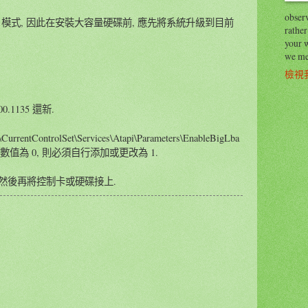
observ
ts LBA 模式, 因此在安裝大容量硬碟前, 應先將系統升級到目前
rather
your 
we me
檢視
0.1135 還新.
ntControlSet\Services\Atapi\Parameters\EnableBigLba
數值為 0, 則必須自行添加或更改為 1.
 然後再將控制卡或硬碟接上.