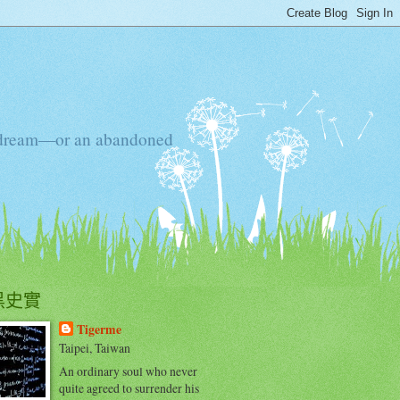
ten dream—or an abandoned
黑史實
Tigerme
Taipei, Taiwan
An ordinary soul who never
quite agreed to surrender his