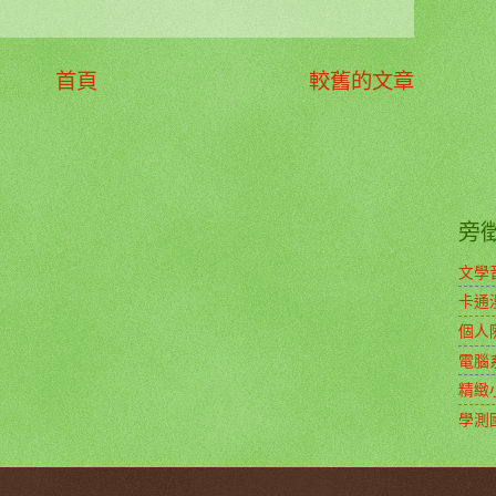
首頁
較舊的文章
旁
文學
卡通
個人
電腦
精緻
學測